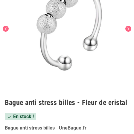
chevron_left
chevron_right
Bague anti stress billes - Fleur de cristal
En stock !
check
Bague anti stress billes - UneBague.fr