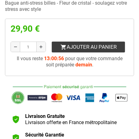
Bague anti-stress billes - Fleur de cristal - soulagez votre
stress avec style
29,90 €
AJOUTER AU PANIER
shopping_cart
remove
add
Il vous reste
13:00:55
pour que votre commande
soit préparée
demain
.
Livraison Gratuite
Livraison offerte en France métropolitaine
Sécurité Garantie