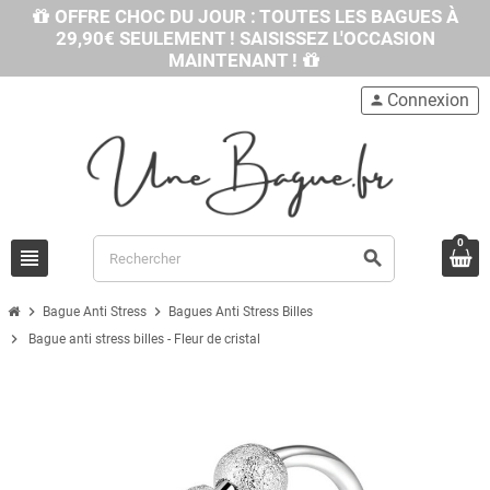
OFFRE CHOC DU JOUR : TOUTES LES BAGUES À
29,90€ SEULEMENT ! SAISISSEZ L'OCCASION
MAINTENANT !
Connexion
person
0
view_headline
search
chevron_right
chevron_right
Bague Anti Stress
Bagues Anti Stress Billes
chevron_right
Bague anti stress billes - Fleur de cristal