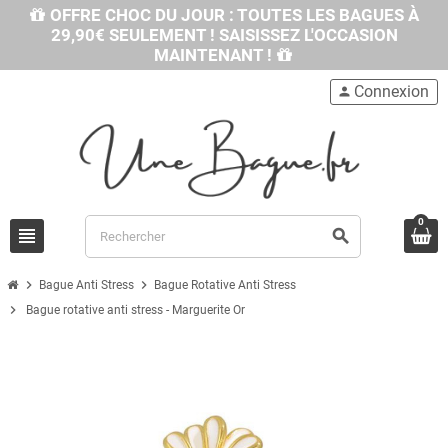
OFFRE CHOC DU JOUR : TOUTES LES BAGUES À
29,90€ SEULEMENT ! SAISISSEZ L'OCCASION
MAINTENANT !
Connexion
person
0
view_headline
search
chevron_right
chevron_right
Bague Anti Stress
Bague Rotative Anti Stress
chevron_right
Bague rotative anti stress - Marguerite Or