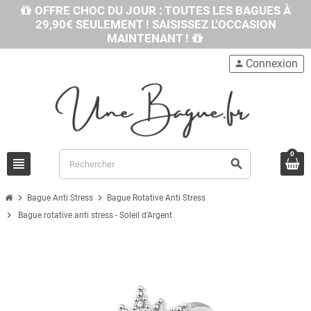
OFFRE CHOC DU JOUR : TOUTES LES BAGUES À
29,90€ SEULEMENT ! SAISISSEZ L'OCCASION
MAINTENANT !
Connexion
person
0
view_headline
search
chevron_right
chevron_right
Bague Anti Stress
Bague Rotative Anti Stress
chevron_right
Bague rotative anti stress - Soleil d'Argent