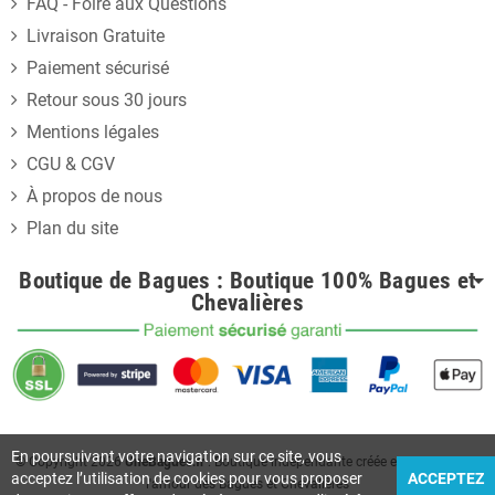
FAQ - Foire aux Questions
Livraison Gratuite
Paiement sécurisé
Retour sous 30 jours
Mentions légales
CGU & CGV
À propos de nous
Plan du site
Boutique de Bagues : Boutique 100% Bagues et
Chevalières
En poursuivant votre navigation sur ce site, vous
© Copyright
2026
UneBagues.fr
. Boutique indépendante créée en France pour
acceptez l’utilisation de cookies pour vous proposer
ACCEPTEZ
l'amour des Bagues et Chevalières