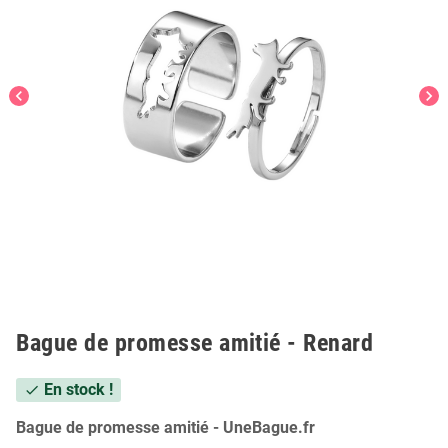
chevron_left
chevron_right
Bague de promesse amitié - Renard
En stock !
check
Bague de promesse amitié - UneBague.fr