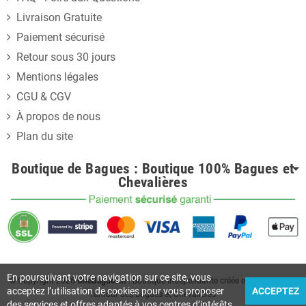
Livraison Gratuite
Paiement sécurisé
Retour sous 30 jours
Mentions légales
CGU & CGV
À propos de nous
Plan du site
Boutique de Bagues : Boutique 100% Bagues et
Chevalières
En poursuivant votre navigation sur ce site, vous
© Copyright
2026
UneBagues.fr
. Boutique indépendante créée en France pour
acceptez l’utilisation de cookies pour vous proposer
ACCEPTEZ
l'amour des Bagues et Chevalières
des services et offres adaptés à vos centres d’intérêts.