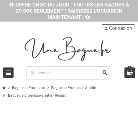
OFFRE CHOC DU JOUR : TOUTES LES BAGUES À
29,90€ SEULEMENT ! SAISISSEZ L'OCCASION
MAINTENANT !
Connexion
person
0
view_headline
search
chevron_right
chevron_right
Bague de Promesse
Bague de Promesse Amitié
chevron_right
Bague de promesse amitié - Renard