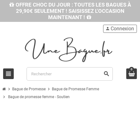
OFFRE CHOC DU JOUR : TOUTES LES BAGUES À
29,90€ SEULEMENT ! SAISISSEZ L'OCCASION
MAINTENANT !
Connexion
person
0
view_headline
search
chevron_right
chevron_right
Bague de Promesse
Bague de Promesse Femme
chevron_right
Bague de promesse femme - Soutien