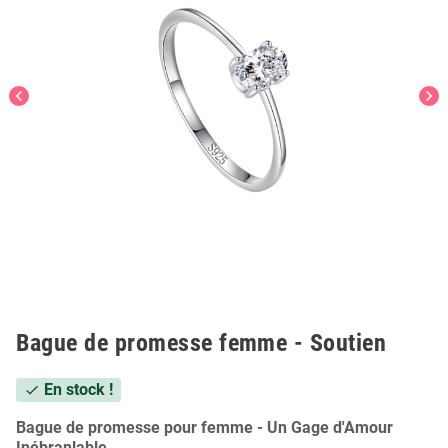
chevron_left
chevron_right
Bague de promesse femme - Soutien
En stock !
check
Bague de promesse pour femme - Un Gage d'Amour
Inébranlable