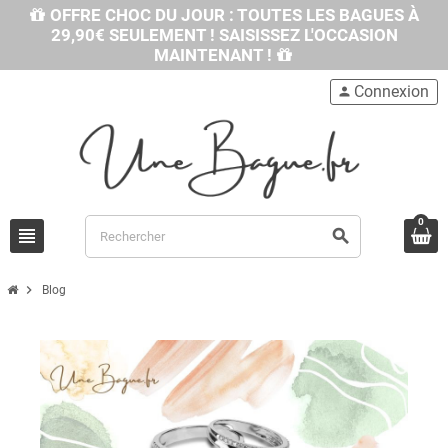
OFFRE CHOC DU JOUR : TOUTES LES BAGUES À
29,90€ SEULEMENT ! SAISISSEZ L'OCCASION
MAINTENANT !
Connexion
person
0
view_headline
search
chevron_right
Blog